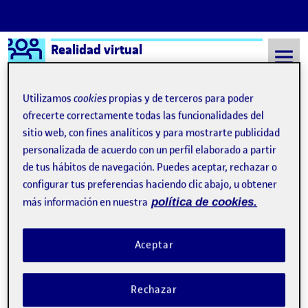
Logo Ágora
Realidad virtual
Saltar al contenido
Utilizamos
cookies
propias y de terceros para poder
ofrecerte correctamente todas las funcionalidades del
sitio web, con fines analíticos y para mostrarte publicidad
Semestre 20221 - Aula 1
Interfaces
personalizada de acuerdo con un perfil elaborado a partir
Interfaces
de tus hábitos de navegación. Puedes aceptar, rechazar o
configurar tus preferencias haciendo clic abajo, u obtener
más información en nuestra
política de cookies.
PeC 05: Reflexión sobre el impacto de la RA
Publicado por
Publicado por
Jose Soler Martinez
Visibilidad:
Fecha de publicación
5 diciembre, 2022 1:09 am
en PeC 05: Reflexión sobre el impacto
Pública
-
5 Dic 2022
-
comentario
Aceptar
La realidad aumentada ha sufrido su máxima expansión en la
sociedad en los últimos años gracias a los dispositivos móviles (y
Rechazar
otros dispositivos, algo más especializados), debido a su
ejecución por parte de los usuarios, debido a la variedad de